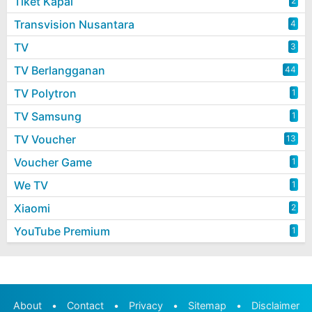
Tiket Kapal
2
Transvision Nusantara
4
TV
3
TV Berlangganan
44
TV Polytron
1
TV Samsung
1
TV Voucher
13
Voucher Game
1
We TV
1
Xiaomi
2
YouTube Premium
1
About
•
Contact
•
Privacy
•
Sitemap
•
Disclaimer