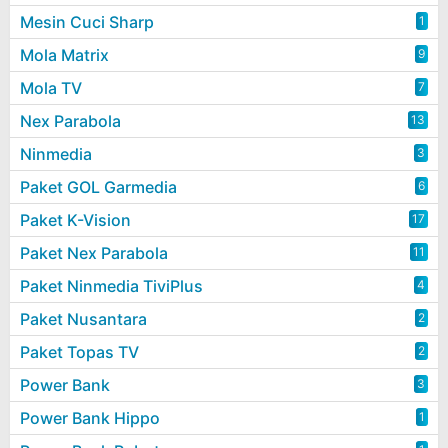
Mesin Cuci Sharp
1
Mola Matrix
9
Mola TV
7
Nex Parabola
13
Ninmedia
3
Paket GOL Garmedia
6
Paket K-Vision
17
Paket Nex Parabola
11
Paket Ninmedia TiviPlus
4
Paket Nusantara
2
Paket Topas TV
2
Power Bank
3
Power Bank Hippo
1