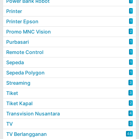
Power Bank Robot
1
Printer
1
Printer Epson
1
Promo MNC Vision
2
Purbasari
1
Remote Control
1
Sepeda
1
Sepeda Polygon
1
Streaming
3
Tiket
3
Tiket Kapal
2
Transvision Nusantara
4
TV
3
TV Berlangganan
44