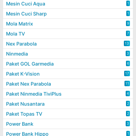
Mesin Cuci Aqua
1
Mesin Cuci Sharp
1
Mola Matrix
9
Mola TV
7
Nex Parabola
13
Ninmedia
3
Paket GOL Garmedia
6
Paket K-Vision
17
Paket Nex Parabola
11
Paket Ninmedia TiviPlus
4
Paket Nusantara
2
Paket Topas TV
2
Power Bank
3
Power Bank Hippo
1