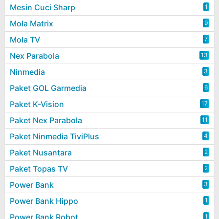
Mesin Cuci Sharp
1
Mola Matrix
9
Mola TV
7
Nex Parabola
13
Ninmedia
3
Paket GOL Garmedia
6
Paket K-Vision
17
Paket Nex Parabola
11
Paket Ninmedia TiviPlus
4
Paket Nusantara
2
Paket Topas TV
2
Power Bank
3
Power Bank Hippo
1
Power Bank Robot
1