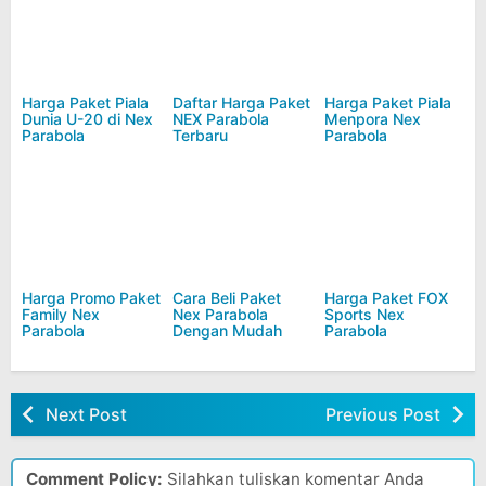
Harga Paket Piala
Daftar Harga Paket
Harga Paket Piala
Dunia U-20 di Nex
NEX Parabola
Menpora Nex
Parabola
Terbaru
Parabola
Harga Promo Paket
Cara Beli Paket
Harga Paket FOX
Family Nex
Nex Parabola
Sports Nex
Parabola
Dengan Mudah
Parabola
Next Post
Previous Post
Comment Policy:
Silahkan tuliskan komentar Anda