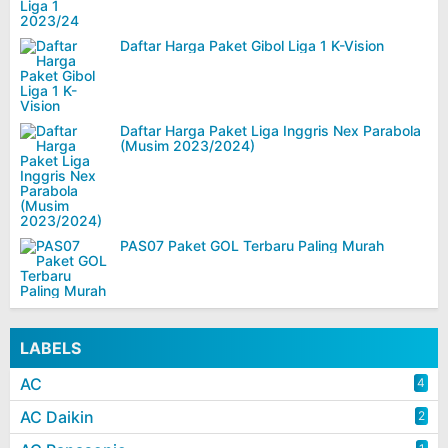
Daftar Harga Paket Gibol Liga 1 K-Vision
Daftar Harga Paket Liga Inggris Nex Parabola
(Musim 2023/2024)
PAS07 Paket GOL Terbaru Paling Murah
LABELS
AC
4
AC Daikin
2