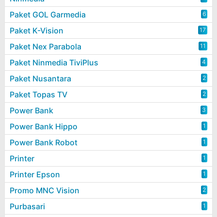
Paket GOL Garmedia
6
Paket K-Vision
17
Paket Nex Parabola
11
Paket Ninmedia TiviPlus
4
Paket Nusantara
2
Paket Topas TV
2
Power Bank
3
Power Bank Hippo
1
Power Bank Robot
1
Printer
1
Printer Epson
1
Promo MNC Vision
2
Purbasari
1