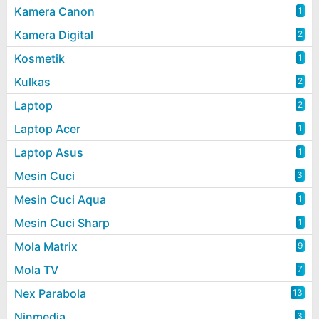
Kamera Canon
1
Kamera Digital
2
Kosmetik
1
Kulkas
2
Laptop
2
Laptop Acer
1
Laptop Asus
1
Mesin Cuci
3
Mesin Cuci Aqua
1
Mesin Cuci Sharp
1
Mola Matrix
9
Mola TV
7
Nex Parabola
13
Ninmedia
3