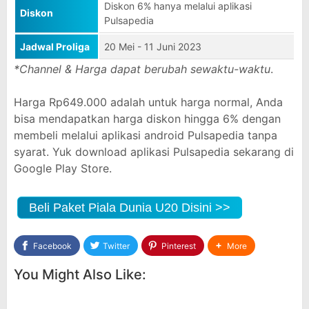
Diskon 6% hanya melalui aplikasi
Diskon
Pulsapedia
Jadwal Proliga
20 Mei - 11 Juni 2023
*Channel & Harga dapat berubah sewaktu-waktu
.
Harga Rp649.000 adalah untuk harga normal, Anda
bisa mendapatkan harga diskon hingga 6% dengan
membeli melalui aplikasi android Pulsapedia tanpa
syarat. Yuk download aplikasi Pulsapedia sekarang di
Google Play Store.
Beli Paket Piala Dunia U20 Disini >>
Facebook
Twitter
Pinterest
More
You Might Also Like: