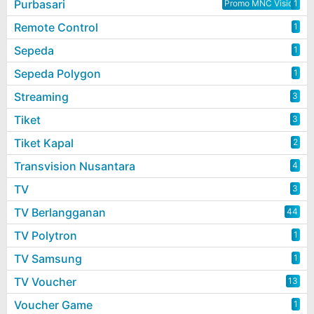
Purbasari
Promo MNC Vision
2
1
Remote Control
1
Sepeda
1
Sepeda Polygon
1
Streaming
3
Tiket
3
Tiket Kapal
2
Transvision Nusantara
4
TV
3
TV Berlangganan
44
TV Polytron
1
TV Samsung
1
TV Voucher
13
Voucher Game
1