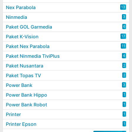
Nex Parabola
13
Ninmedia
3
Paket GOL Garmedia
6
Paket K-Vision
17
Paket Nex Parabola
11
Paket Ninmedia TiviPlus
4
Paket Nusantara
2
Paket Topas TV
2
Power Bank
3
Power Bank Hippo
1
Power Bank Robot
1
Printer
1
Printer Epson
1