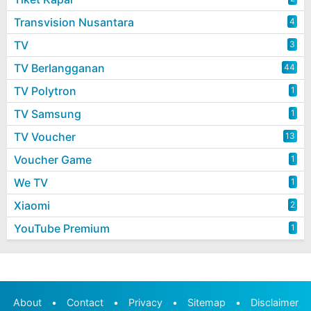
Transvision Nusantara
4
TV
3
TV Berlangganan
44
TV Polytron
1
TV Samsung
1
TV Voucher
13
Voucher Game
1
We TV
1
Xiaomi
2
YouTube Premium
1
About
•
Contact
•
Privacy
•
Sitemap
•
Disclaimer