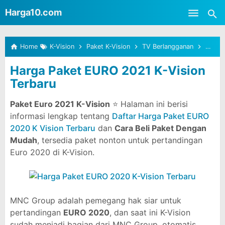
-->
Harga10.com
Skip to main content
Home
K-Vision
Paket K-Vision
TV Berlangganan
Harga
Harga Paket EURO 2021 K-Vision
Terbaru
Paket Euro 2021 K-Vision
⭐ Halaman ini berisi
informasi lengkap tentang
Daftar Harga Paket EURO
2020 K Vision Terbaru
dan
Cara Beli Paket Dengan
Mudah
, tersedia paket nonton untuk pertandingan
Euro 2020 di K-Vision.
MNC Group adalah pemegang hak siar untuk
pertandingan
EURO 2020
, dan saat ini K-Vision
sudah menjadi bagian dari MNC Group, otomatis