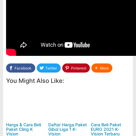
Facebook
Twitter
Pinterest
More
You Might Also Like:
Harga & Cara Beli
Daftar Harga Paket
Cara Beli Paket
Paket Cling K
Gibol Liga 1 K-
EURO 2021 K-
Vision
Vision
Vision Terbaru