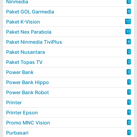
Ninmedia
3
Paket GOL Garmedia
6
Paket K-Vision
17
Paket Nex Parabola
11
Paket Ninmedia TiviPlus
4
Paket Nusantara
2
Paket Topas TV
2
Power Bank
3
Power Bank Hippo
1
Power Bank Robot
1
Printer
1
Printer Epson
1
Promo MNC Vision
2
Purbasari
1