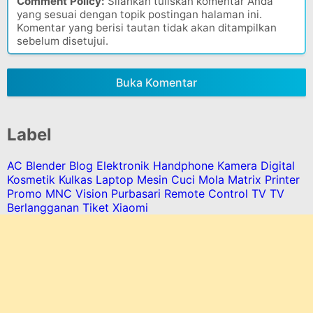
Comment Policy:
Silahkan tuliskan komentar Anda
yang sesuai dengan topik postingan halaman ini.
Komentar yang berisi tautan tidak akan ditampilkan
sebelum disetujui.
Buka Komentar
Label
AC
Blender
Blog
Elektronik
Handphone
Kamera Digital
Kosmetik
Kulkas
Laptop
Mesin Cuci
Mola Matrix
Printer
Promo MNC Vision
Purbasari
Remote Control
TV
TV
Berlangganan
Tiket
Xiaomi