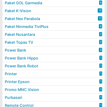
Paket GOL Garmedia
6
Paket K-Vision
17
Paket Nex Parabola
11
Paket Ninmedia TiviPlus
4
Paket Nusantara
2
Paket Topas TV
2
Power Bank
3
Power Bank Hippo
1
Power Bank Robot
1
Printer
1
Printer Epson
1
Promo MNC Vision
2
Purbasari
1
Remote Control
1